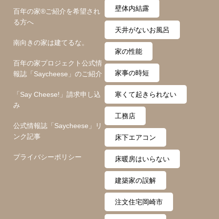
壁体内結露
百年の家®️ご紹介を希望され
る方へ
天井がないお風呂
南向きの家は建てるな。
家の性能
百年の家プロジェクト公式情
家事の時短
報誌「Saycheese」のご紹介
「Say Cheese!」請求申し込
寒くて起きられない
み
工務店
公式情報誌「Saycheese」リ
ンク記事
床下エアコン
プライバシーポリシー
床暖房はいらない
建築家の誤解
注文住宅岡崎市