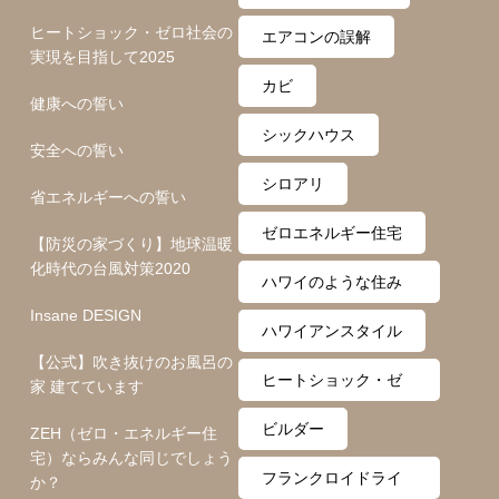
ヒートショック・ゼロ社会の
エアコンの誤解
実現を目指して2025
カビ
健康への誓い
シックハウス
安全への誓い
シロアリ
省エネルギーへの誓い
ゼロエネルギー住宅
【防災の家づくり】地球温暖
化時代の台風対策2020
ハワイのような住み
Insane DESIGN
心地
ハワイアンスタイル
【公式】吹き抜けのお風呂の
ヒートショック・ゼ
家 建てています
ロ月間
ビルダー
ZEH（ゼロ・エネルギー住
宅）ならみんな同じでしょう
フランクロイドライ
か？