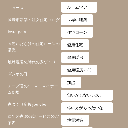
ト
ルームツアー
ニュース
岡崎市新築・注文住宅ブログ
世界の建築
Instagram
住宅ローン
間違いだらけの住宅ローンの
健康住宅
常識
健康暖房
地球温暖化時代の家づくり
健康暖房23℃
ダンボの耳
加湿
チーズ君の4コマ・マイホー
ム劇場
匂いがしないシステ
家づくり応援youtube
ム
命の方がもったいな
百年の家®️公式サービスのご
い
地震対策
案内