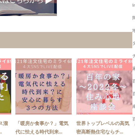
I
ス溜
「暖房か食事か？」電気
世界トップレベルの高気
.
代に怯える時代到来...
密高断熱住宅ならチ...