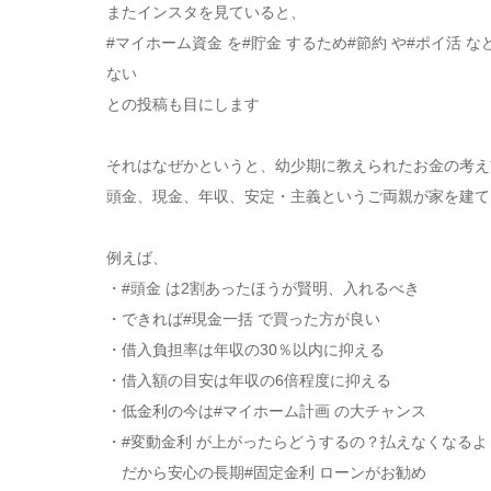
またインスタを見ていると、
#マイホーム資金 を#貯金 するため#節約 や#ポイ活 
ない
との投稿も目にします
⠀
それはなぜかというと、幼少期に教えられたお金の考え
頭金、現金、年収、安定・主義というご両親が家を建て
⠀
例えば、
・#頭金 は2割あったほうが賢明、
入れるべき
・できれば#現金一括 で買った方が良い
・借入負担率は年収の30％以内に抑える
・借入額の目安は年収の6倍程度に抑える
・低金利の今は
#マイホーム計画 の大チャンス
・#変動金利 が上がったらどうするの？
払えなくなるよ
だから安心の
長期#固定金利 ローンがお勧め