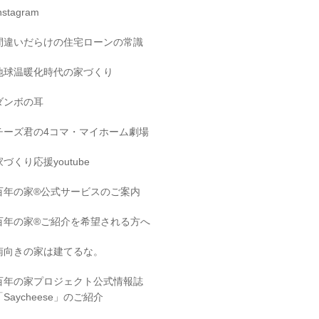
nstagram
間違いだらけの住宅ローンの常識
地球温暖化時代の家づくり
ダンボの耳
チーズ君の4コマ・マイホーム劇場
家づくり応援youtube
百年の家®️公式サービスのご案内
百年の家®️ご紹介を希望される方へ
南向きの家は建てるな。
百年の家プロジェクト公式情報誌
「Saycheese」のご紹介