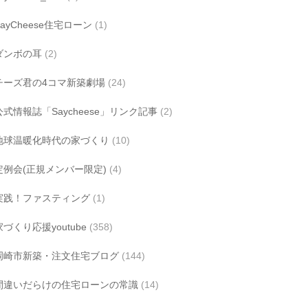
SayCheese住宅ローン
(1)
ダンボの耳
(2)
チーズ君の4コマ新築劇場
(24)
公式情報誌「Saycheese」リンク記事
(2)
地球温暖化時代の家づくり
(10)
定例会(正規メンバー限定)
(4)
実践！ファスティング
(1)
家づくり応援youtube
(358)
岡崎市新築・注文住宅ブログ
(144)
間違いだらけの住宅ローンの常識
(14)