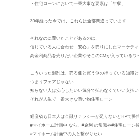
・住宅ローンにおいて
一番大事な要素は「年収」
30年経った今では、これらは全部間違っています
⠀
それなのに聞いたことがあるのは、
信じている人に合わせ「安心」を売りにしたマーケティ
高金利商品を売りたい企業やそこのCMが入っているワ
⠀
こういった混乱は、売る側と買う側の持っている知識と
つまりフェアじゃない
知らない人は安心したいい気分で
払わなくていい支払い
それが人生で一番大きな買い物住宅ローン
⠀
経産省も日本人は金融リテラシーが足りないとHPで警
#マイホーム計画中 なら、#金利 の常識や#住宅ローン
#マイホーム計画中の人と繋がりたい