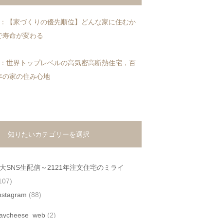
1：【家づくりの優先順位】どんな家に住むか
で寿命が変わる
2：世界トップレベルの高気密高断熱住宅，百
年の家の住み心地
知りたいカテゴリーを選択
4大SNS生配信～2121年注文住宅のミライ
107)
nstagram
(88)
aycheese_web
(2)