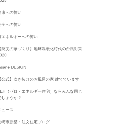
025
健康への誓い
安全への誓い
省エネルギーへの誓い
【防災の家づくり】地球温暖化時代の台風対策
020
nsane DESIGN
【公式】吹き抜けのお風呂の家 建てています
ZEH（ゼロ・エネルギー住宅）ならみんな同じ
でしょうか？
ニュース
岡崎市新築・注文住宅ブログ