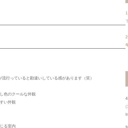
インが流行っていると勘違いしている感があります（笑）
し色のクールな外観
すい外観
(
I
じる室内
s