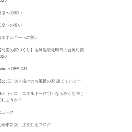
025
健康への誓い
安全への誓い
省エネルギーへの誓い
【防災の家づくり】地球温暖化時代の台風対策
020
nsane DESIGN
【公式】吹き抜けのお風呂の家 建てています
ZEH（ゼロ・エネルギー住宅）ならみんな同じ
でしょうか？
ニュース
岡崎市新築・注文住宅ブログ