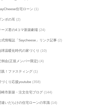
SayCheese住宅ローン
(1)
ダンボの耳
(2)
チーズ君の4コマ新築劇場
(24)
公式情報誌「Saycheese」リンク記事
(2)
地球温暖化時代の家づくり
(10)
定例会(正規メンバー限定)
(4)
実践！ファスティング
(1)
家づくり応援youtube
(358)
岡崎市新築・注文住宅ブログ
(144)
間違いだらけの住宅ローンの常識
(14)