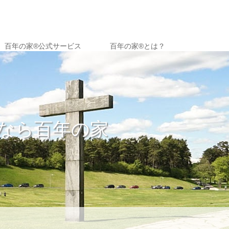
百年の家®️公式サービス
百年の家®︎とは？
なら百年の家