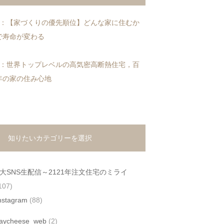
1：【家づくりの優先順位】どんな家に住むか
で寿命が変わる
2：世界トップレベルの高気密高断熱住宅，百
年の家の住み心地
知りたいカテゴリーを選択
4大SNS生配信～2121年注文住宅のミライ
107)
nstagram
(88)
aycheese_web
(2)