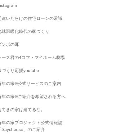
nstagram
間違いだらけの住宅ローンの常識
地球温暖化時代の家づくり
ダンボの耳
チーズ君の4コマ・マイホーム劇場
家づくり応援youtube
百年の家®️公式サービスのご案内
百年の家®️ご紹介を希望される方へ
南向きの家は建てるな。
百年の家プロジェクト公式情報誌
「Saycheese」のご紹介