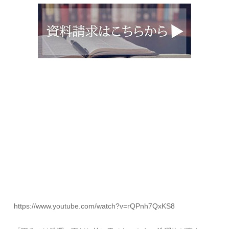
https://www.youtube.com/watch?v=rQPnh7QxKS8