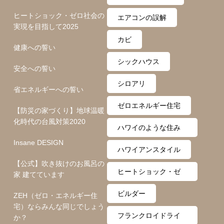
ヒートショック・ゼロ社会の
エアコンの誤解
実現を目指して2025
カビ
健康への誓い
シックハウス
安全への誓い
シロアリ
省エネルギーへの誓い
ゼロエネルギー住宅
【防災の家づくり】地球温暖
化時代の台風対策2020
ハワイのような住み
Insane DESIGN
心地
ハワイアンスタイル
【公式】吹き抜けのお風呂の
ヒートショック・ゼ
家 建てています
ロ月間
ビルダー
ZEH（ゼロ・エネルギー住
宅）ならみんな同じでしょう
フランクロイドライ
か？