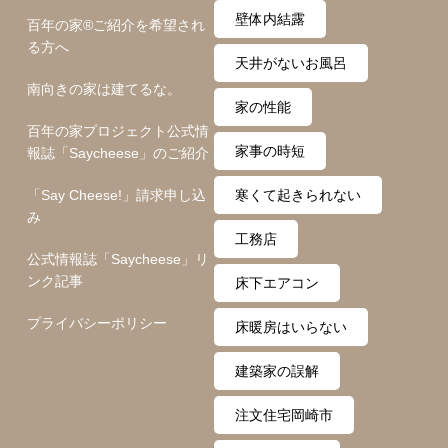
壁体内結露
百年の家®️ご紹介を希望され
る方へ
天井がないお風呂
南向きの家は建てるな。
家の性能
百年の家プロジェクト公式情
家事の時短
報誌「Saycheese」のご紹介
「Say Cheese!」請求申し込
寒くて起きられない
み
工務店
公式情報誌「Saycheese」リ
ンク記事
床下エアコン
プライバシーポリシー
床暖房はいらない
建築家の誤解
注文住宅岡崎市