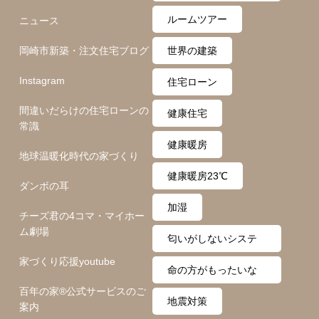
ト
ルームツアー
ニュース
岡崎市新築・注文住宅ブログ
世界の建築
Instagram
住宅ローン
間違いだらけの住宅ローンの
健康住宅
常識
健康暖房
地球温暖化時代の家づくり
健康暖房23℃
ダンボの耳
加湿
チーズ君の4コマ・マイホー
ム劇場
匂いがしないシステ
家づくり応援youtube
ム
命の方がもったいな
百年の家®️公式サービスのご
い
地震対策
案内