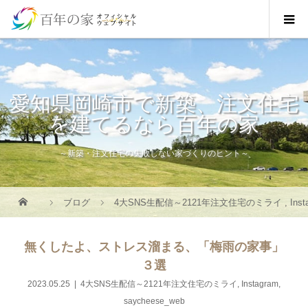
愛知県岡崎市で新築、注文住宅
を建てるなら百年の家
～新築・注文住宅の失敗しない家づくりのヒント～
ブログ
4大SNS生配信～2121年注文住宅のミライ
,
Ins
無くしたよ、ストレス溜まる、「梅雨の家事」
３選
2023.05.25
4大SNS生配信～2121年注文住宅のミライ
,
Instagram
,
saycheese_web