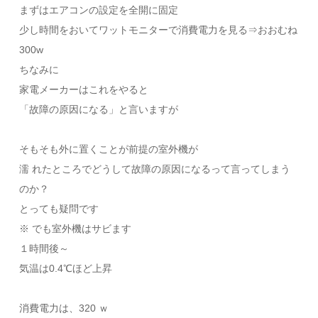
まずはエアコンの設定を全開に固定
少し時間をおいてワットモニターで消費電力を見る⇒おおむね
300w
ちなみに
家電メーカーはこれをやると
「故障の原因になる」と言いますが
そもそも外に置くことが前提の室外機が
濡 れたところでどうして故障の原因になるって言ってしまう
のか？
とっても疑問です
※ でも室外機はサビます
１時間後～
気温は0.4℃ほど上昇
消費電力は、320 ｗ