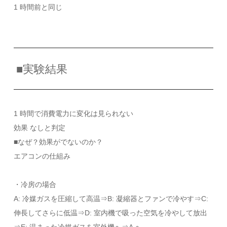
1 時間前と同じ
■実験結果
1 時間で消費電力に変化は見られない
効果 なしと判定
■なぜ？効果がでないのか？
エアコンの仕組み
・冷房の場合
A: 冷媒ガスを圧縮して高温⇒B: 凝縮器とファンで冷やす⇒C:
伸長してさらに低温⇒D: 室内機で吸った空気を冷やして放出