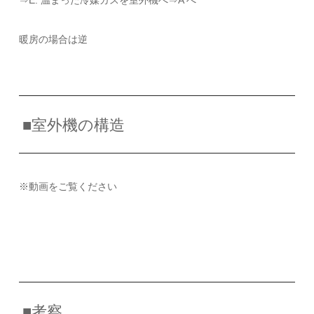
⇒E: 温まった冷媒ガスを室外機へ⇒A へ
暖房の場合は逆
■室外機の構造
※動画をご覧ください
■考察