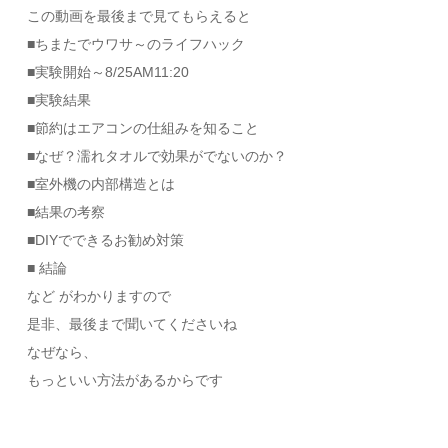
この動画を最後まで見てもらえると
■ちまたでウワサ～のライフハック
■実験開始～8/25AM11:20
■実験結果
■節約はエアコンの仕組みを知ること
■なぜ？濡れタオルで効果がでないのか？
■室外機の内部構造とは
■結果の考察
■DIYでできるお勧め対策
■ 結論
など がわかりますので
是非、最後まで聞いてくださいね
なぜなら、
もっといい方法があるからです