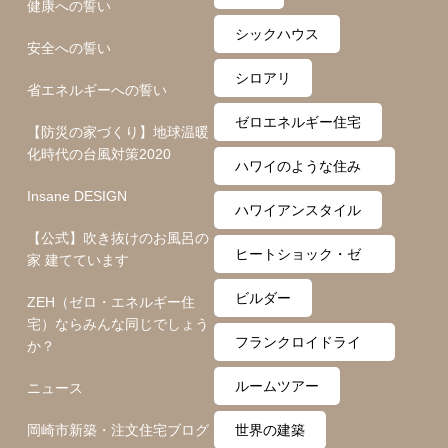
健康への誓い
シックハウス
安全への誓い
シロアリ
省エネルギーへの誓い
ゼロエネルギー住宅
【防災の家づくり】地球温暖
化時代の台風対策2020
ハワイのような住み
Insane DESIGN
心地
ハワイアンスタイル
【公式】吹き抜けのお風呂の
ヒートショック・ゼ
家 建てています
ロ月間
ビルダー
ZEH（ゼロ・エネルギー住
宅）ならみんな同じでしょう
フランクロイドライ
か？
ト
ルームツアー
ニュース
岡崎市新築・注文住宅ブログ
世界の建築