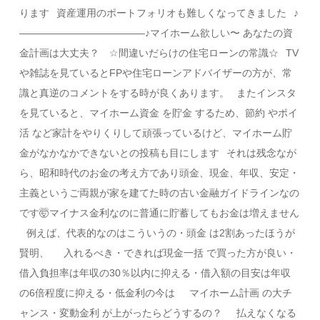
ります⠀資産運用のポートフォリオも難しくなってきました⠀♪
————————————–♪ マイホーム欲しい〜 あなたの資
金計画は大丈夫？ ⠀☆間違いだらけの住宅ローンの常識☆⠀TV
や雑誌を見ているとFPや住宅ローンアドバイザーの方が、常
識と真逆のコメントをする時が良くあります。⠀またインスタ
を見ていると、マイホーム資金 を貯金 するため、節約 やポイ
活 など家計を やりくりして頑張っているけど、マイホーム貯
金がなかなかできないとの投稿も目にします⠀それは残念なが
ら、昭和時代のお金の考え方であり頭金、現金、年収、安定・
主義という ご両親が家を建てた時の古い 金融ガイドラインなの
です🤯マイナス金利なのに普通に貯蓄してもお金は増えません
⠀例えば、 代表的なのはこういうの・頭金 は2割あったほうが
賢明、⠀⠀入れるべき・できれば現金一括 で買った方が良い・
借入負担率は年収の30％以内に抑える・借入額の目安は年収
の6倍程度に抑える・低金利の今は⠀⠀マイホーム計画 の大チ
ャンス・変動金利 が上がったらどうするの？⠀⠀払えなくなる