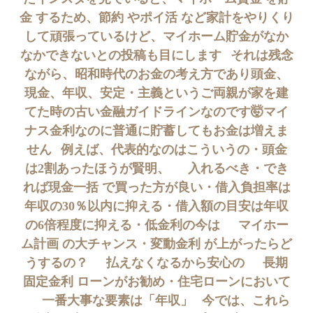
金 するため、節約 やポイ活 など家計を やりくり
して頑張っているけど、マイホーム貯金がなか
なかできないとの投稿も目にします⠀それは残念
ながら、昭和時代のお金の考え方であり頭金、
現金、年収、安定・主義という ご両親が家を建
てた時の古い 金融ガイドラインなのです🤯マイ
ナス金利なのに普通に貯蓄してもお金は増えま
せん⠀例えば、 代表的なのはこういうの・頭金
は2割あったほうが賢明、⠀⠀入れるべき・でき
れば現金一括 で買った方が良い・借入負担率は
年収の30％以内に抑える・借入額の目安は年収
の6倍程度に抑える・低金利の今は⠀⠀マイホー
ム計画 の大チャンス・変動金利 が上がったらど
うするの？⠀⠀払えなくなるから安心の⠀⠀長期
固定金利 ローンがお勧め・住宅ローンにおいて
⠀⠀一番大事な要素は「年収」⠀今では、これら