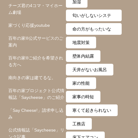
加湿
チーズ君の4コマ・マイホー
ム劇場
匂いがしないシステ
家づくり応援youtube
ム
命の方がもったいな
百年の家®️公式サービスのご
い
地震対策
案内
壁体内結露
百年の家®️ご紹介を希望され
る方へ
天井がないお風呂
南向きの家は建てるな。
家の性能
百年の家プロジェクト公式情
家事の時短
報誌「Saycheese」のご紹介
「Say Cheese!」請求申し込
寒くて起きられない
み
工務店
公式情報誌「Saycheese」リ
ンク記事
床下エアコン