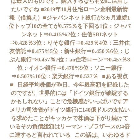
は最大のものです。購入するなら有効に活用し
たいですね ■2019年10月住宅ローン金利最新情
報（借換え）■ジャパンネット銀行が3ヵ月連続1
位トップ10の全てが0.575％を下回る1位：ジャパ
ンネット⇒0.415%2位：住信SBIネット
⇒0.428％3位：りそな銀行⇒0.429％4位：三井住
友信託⇒0.475%5位：新生銀行⇒0.450％6位：じ
ぶん銀行⇒0.457％7位：au住宅ローン⇒0.457％8
位：イオン銀行⇒0.470%9位：ソニー銀行
⇒0.507%10位：楽天銀行⇒0.527％⠀■ある視点
■⠀日経平均株価が昨日、今年最高額を記録した
のですが、世界的には「ドイツ銀行が破綻する
かもしれない」ことで危機感がいっぱいですア
メリカ司法省がドイツ銀行に140億ドルの支払い
を求めたことがキッカケで株価は下がり続けて
いるその負債総額はリーマン・ブラザースの4倍
に達すると言われている⠀この話は、いわゆるド