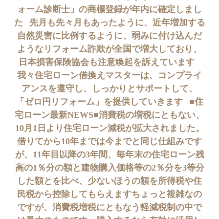
ォーム診断士」の商標登録が年内に確定しまし
た⠀先月も先々月もあったように、近年増加する
自然災害に比例するように、弱みに付け込んだ
ようなリフォーム詐欺が全国で増大しており、
日本損害保険協会も注意喚起を訴えています⠀
我々住宅ローン借換えマスターは、コンプライ
アンスを遵守し、しっかりとサポートして、
「ゼロ円リフォーム」を提供していきます⠀■住
宅ローン最新NEWS■消費税の増税にともない、
10月1日より住宅ローン減税が拡大されました。
借りてから10年までは今までと同じ仕組みです
が、11年目以降の3年間、毎年末の住宅ローン残
高の1％分の額と建物購入価格等の2％分を3等分
した額とを比べ、少ないほうの額を所得税や住
民税から控除してもらえますちょっと複雑なの
ですが、消費税増税にともなう軽減税制の中で