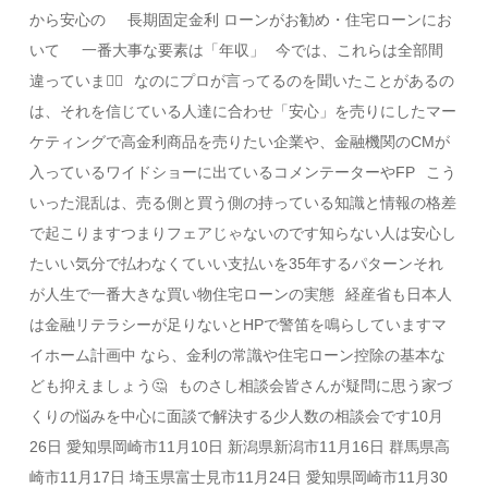
から安心の⠀⠀長期固定金利 ローンがお勧め・住宅ローンにお
いて⠀⠀一番大事な要素は「年収」⠀今では、これらは全部間
違っています🏻⠀なのにプロが言ってるのを聞いたことがあるの
は、それを信じている人達に合わせ「安心」を売りにした マー
ケティングで高金利商品を売りたい企業や、 金融機関のCMが
入っているワイドショーに出ているコメンテーターやFP️⠀こう
いった混乱は、売る側と買う側の持っている知識と情報の格差
で起こりますつまりフェアじゃないのです知らない人は安心し
たいい気分で払わなくていい支払いを35年するパターンそれ
が人生で一番大きな買い物住宅ローンの実態⠀経産省も日本人
は金融リテラシーが足りないとHPで警笛を鳴らしています️マ
イホーム計画中 なら、金利の常識や住宅ローン控除の基本な
ども抑えましょう🤔⠀ものさし相談会皆さんが疑問に思う家づ
くりの悩みを中心に面談で解決する少人数の相談会です10月
26日 愛知県岡崎市11月10日 新潟県新潟市11月16日 群馬県高
崎市11月17日 埼玉県富士見市11月24日 愛知県岡崎市11月30