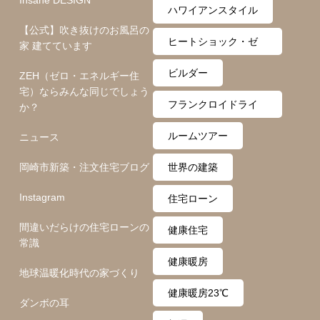
心地
ハワイアンスタイル
【公式】吹き抜けのお風呂の
ヒートショック・ゼ
家 建てています
ロ月間
ビルダー
ZEH（ゼロ・エネルギー住
宅）ならみんな同じでしょう
フランクロイドライ
か？
ト
ルームツアー
ニュース
岡崎市新築・注文住宅ブログ
世界の建築
Instagram
住宅ローン
間違いだらけの住宅ローンの
健康住宅
常識
健康暖房
地球温暖化時代の家づくり
健康暖房23℃
ダンボの耳