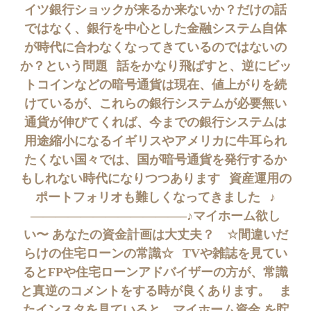
イツ銀行ショックが来るか来ないか？だけの話
ではなく、銀行を中心とした金融システム自体
が時代に合わなくなってきているのではないの
か？という問題⠀話をかなり飛ばすと、逆にビッ
トコインなどの暗号通貨は現在、値上がりを続
けているが、これらの銀行システムが必要無い
通貨が伸びてくれば、今までの銀行システムは
用途縮小になるイギリスやアメリカに牛耳られ
たくない国々では、国が暗号通貨を発行するか
もしれない時代になりつつあります⠀資産運用の
ポートフォリオも難しくなってきました⠀♪
————————————–♪ マイホーム欲し
い〜 あなたの資金計画は大丈夫？ ⠀☆間違いだ
らけの住宅ローンの常識☆⠀TVや雑誌を見てい
るとFPや住宅ローンアドバイザーの方が、常識
と真逆のコメントをする時が良くあります。⠀ま
たインスタを見ていると、マイホーム資金 を貯