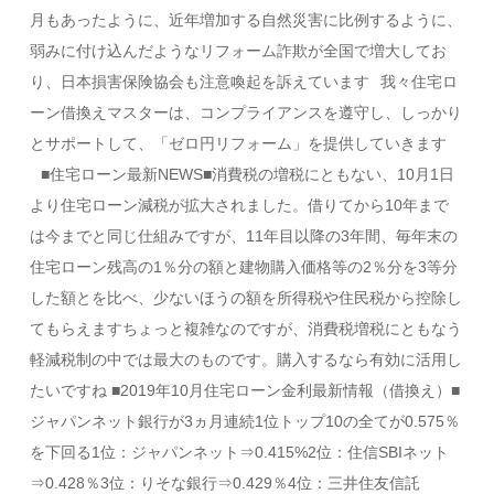
月もあったように、近年増加する自然災害に比例するように、
弱みに付け込んだようなリフォーム詐欺が全国で増大してお
り、日本損害保険協会も注意喚起を訴えています⠀我々住宅ロ
ーン借換えマスターは、コンプライアンスを遵守し、しっかり
とサポートして、「ゼロ円リフォーム」を提供していきます
⠀■住宅ローン最新NEWS■消費税の増税にともない、10月1日
より住宅ローン減税が拡大されました。借りてから10年まで
は今までと同じ仕組みですが、11年目以降の3年間、毎年末の
住宅ローン残高の1％分の額と建物購入価格等の2％分を3等分
した額とを比べ、少ないほうの額を所得税や住民税から控除し
てもらえますちょっと複雑なのですが、消費税増税にともなう
軽減税制の中では最大のものです。購入するなら有効に活用し
たいですね ■2019年10月住宅ローン金利最新情報（借換え）■
ジャパンネット銀行が3ヵ月連続1位トップ10の全てが0.575％
を下回る1位：ジャパンネット⇒0.415%2位：住信SBIネット
⇒0.428％3位：りそな銀行⇒0.429％4位：三井住友信託