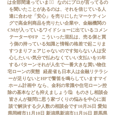
は全部間違っています🏻⠀なのにプロが言ってるの
を聞いたことがあるのは、それを信じている人
達に合わせ「安心」を売りにした マーケティン
グで高金利商品を売りたい企業や、 金融機関の
CMが入っているワイドショーに出ているコメン
テーターやFP️⠀こういった混乱は、売る側と買
う側の持っている知識と情報の格差で起こりま
すつまりフェアじゃないのです知らない人は安
心したいい気分で払わなくていい支払いを35年
するパターンそれが人生で一番大きな買い物住
宅ローンの実態⠀経産省も日本人は金融リテラシ
ーが足りないとHPで警笛を鳴らしています️マイ
ホーム計画中 なら、金利の常識や住宅ローン控
除の基本なども抑えましょう🤔⠀ものさし相談会
皆さんが疑問に思う家づくりの悩みを中心に面
談で解決する少人数の相談会です10月26日 愛知
県岡崎市11月10日 新潟県新潟市11月16日 群馬県