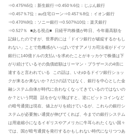
⇒0.475%5位：新生銀行⇒0.450％6位：じぶん銀行
⇒0.457％7位：au住宅ローン⇒0.457％8位：イオン銀行
⇒0.470%9位：ソニー銀行⇒0.507%10位：楽天銀行
⇒0.527％⠀■ある視点■⠀日経平均株価が昨日、今年最高額を
記録したのですが、世界的には「ドイツ銀行が破綻するかもし
れない」ことで危機感がいっぱいですアメリカ司法省がドイツ
銀行に140億ドルの支払いを求めたことがキッカケで株価は下
がり続けているその負債総額はリーマン・ブラザースの4倍に
達すると言われている⠀この話は、いわゆるドイツ銀行ショッ
クが来るか来ないか？だけの話ではなく、銀行を中心とした金
融システム自体が時代に合わなくなってきているのではないの
か？という問題⠀話をかなり飛ばすと、逆にビットコインなど
の暗号通貨は現在、値上がりを続けているが、これらの銀行シ
ステムが必要無い通貨が伸びてくれば、今までの銀行システム
は用途縮小になるイギリスやアメリカに牛耳られたくない国々
では、国が暗号通貨を発行するかもしれない時代になりつつあ