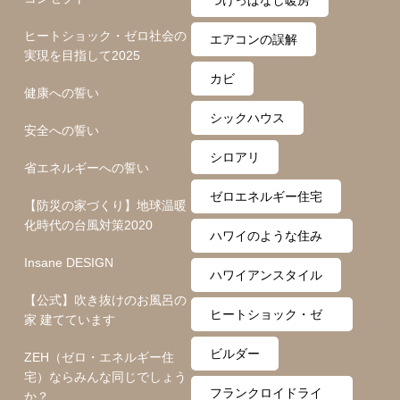
ヒートショック・ゼロ社会の
エアコンの誤解
実現を目指して2025
カビ
健康への誓い
シックハウス
安全への誓い
シロアリ
省エネルギーへの誓い
ゼロエネルギー住宅
【防災の家づくり】地球温暖
化時代の台風対策2020
ハワイのような住み
Insane DESIGN
心地
ハワイアンスタイル
【公式】吹き抜けのお風呂の
ヒートショック・ゼ
家 建てています
ロ月間
ビルダー
ZEH（ゼロ・エネルギー住
宅）ならみんな同じでしょう
フランクロイドライ
か？