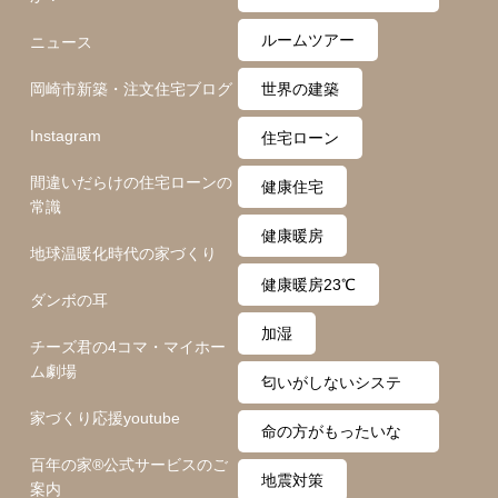
ト
ルームツアー
ニュース
岡崎市新築・注文住宅ブログ
世界の建築
Instagram
住宅ローン
間違いだらけの住宅ローンの
健康住宅
常識
健康暖房
地球温暖化時代の家づくり
健康暖房23℃
ダンボの耳
加湿
チーズ君の4コマ・マイホー
ム劇場
匂いがしないシステ
家づくり応援youtube
ム
命の方がもったいな
百年の家®️公式サービスのご
い
地震対策
案内