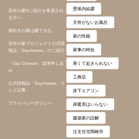
壁体内結露
百年の家®️ご紹介を希望され
る方へ
天井がないお風呂
南向きの家は建てるな。
家の性能
百年の家プロジェクト公式情
家事の時短
報誌「Saycheese」のご紹介
「Say Cheese!」請求申し込
寒くて起きられない
み
工務店
公式情報誌「Saycheese」リ
ンク記事
床下エアコン
プライバシーポリシー
床暖房はいらない
建築家の誤解
注文住宅岡崎市