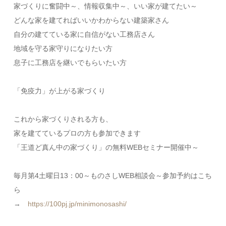
家づくりに奮闘中～、情報収集中～、いい家が建てたい～
どんな家を建てればいいかわからない建築家さん
自分の建てている家に自信がない工務店さん
地域を守る家守りになりたい方
息子に工務店を継いでもらいたい方
「免疫力」が上がる家づくり
これから家づくりされる方も、
家を建てているプロの方も参加できます
「王道ど真ん中の家づくり」の無料WEBセミナー開催中～
毎月第4土曜日13：00～ものさしWEB相談会～参加予約はこち
ら
→
https://100pj.jp/minimonosashi/