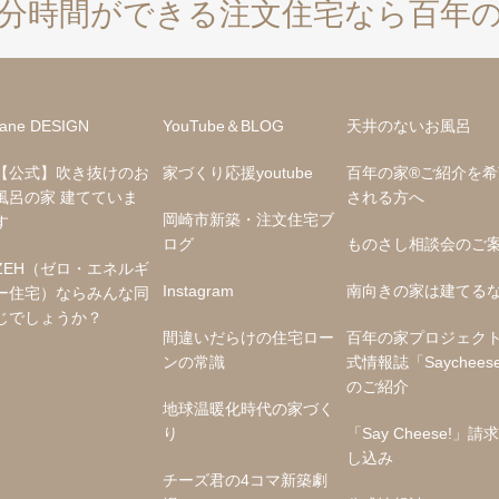
分時間ができる注文住宅なら百年
sane DESIGN
YouTube＆BLOG
天井のないお風呂
【公式】吹き抜けのお
家づくり応援youtube
百年の家®️ご紹介を
風呂の家 建てていま
される方へ
岡崎市新築・注文住宅ブ
す
ログ
ものさし相談会のご
ZEH（ゼロ・エネルギ
Instagram
南向きの家は建てる
ー住宅）ならみんな同
じでしょうか？
間違いだらけの住宅ロー
百年の家プロジェク
ンの常識
式情報誌「Saychees
のご紹介
地球温暖化時代の家づく
り
「Say Cheese!」請
し込み
チーズ君の4コマ新築劇