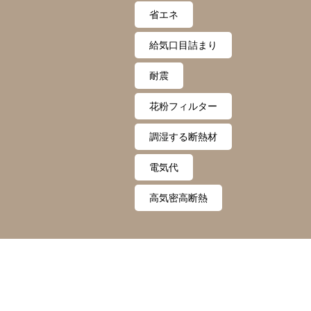
ェクト
省エネ
給気口目詰まり
耐震
花粉フィルター
調湿する断熱材
電気代
高気密高断熱