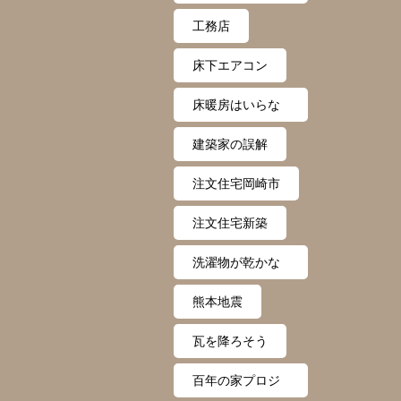
ない
工務店
床下エアコン
床暖房はいらな
い
建築家の誤解
注文住宅岡崎市
注文住宅新築
洗濯物が乾かな
い
熊本地震
瓦を降ろそう
百年の家プロジ