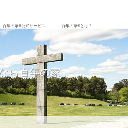
百年の家®️公式サービス
百年の家®︎とは？
なら百年の家