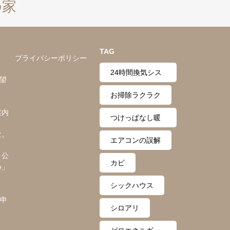
の家
TAG
プライバシーポリシー
24時間換気シス
希望
テム
お掃除ラクラク
案内
つけっぱなし暖
な。
房
エアコンの誤解
ト公
カビ
e」
シックハウス
求申
シロアリ