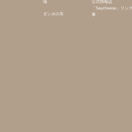
場
公式情報誌
「Saycheese」リン
ダンボの耳
事