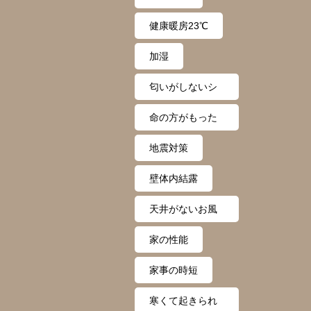
健康暖房23℃
加湿
匂いがしないシ
ステム
命の方がもった
いない
地震対策
壁体内結露
天井がないお風
呂
家の性能
家事の時短
寒くて起きられ