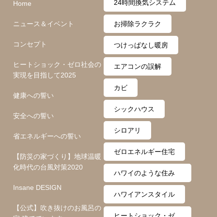
24時間換気システム
Home
ニュース＆イベント
お掃除ラクラク
コンセプト
つけっぱなし暖房
ヒートショック・ゼロ社会の
エアコンの誤解
実現を目指して2025
カビ
健康への誓い
シックハウス
安全への誓い
シロアリ
省エネルギーへの誓い
ゼロエネルギー住宅
【防災の家づくり】地球温暖
化時代の台風対策2020
ハワイのような住み
Insane DESIGN
心地
ハワイアンスタイル
【公式】吹き抜けのお風呂の
ヒートショック・ゼ