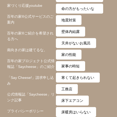
家づくり応援youtube
ム
命の方がもったいな
百年の家®️公式サービスのご
い
地震対策
案内
壁体内結露
百年の家®️ご紹介を希望され
る方へ
天井がないお風呂
南向きの家は建てるな。
家の性能
百年の家プロジェクト公式情
家事の時短
報誌「Saycheese」のご紹介
「Say Cheese!」請求申し込
寒くて起きられない
み
工務店
公式情報誌「Saycheese」リ
ンク記事
床下エアコン
プライバシーポリシー
床暖房はいらない