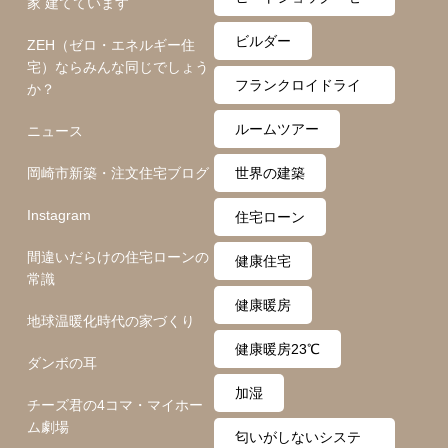
家 建てています
ロ月間
ビルダー
ZEH（ゼロ・エネルギー住
宅）ならみんな同じでしょう
フランクロイドライ
か？
ト
ルームツアー
ニュース
岡崎市新築・注文住宅ブログ
世界の建築
Instagram
住宅ローン
間違いだらけの住宅ローンの
健康住宅
常識
健康暖房
地球温暖化時代の家づくり
健康暖房23℃
ダンボの耳
加湿
チーズ君の4コマ・マイホー
ム劇場
匂いがしないシステ