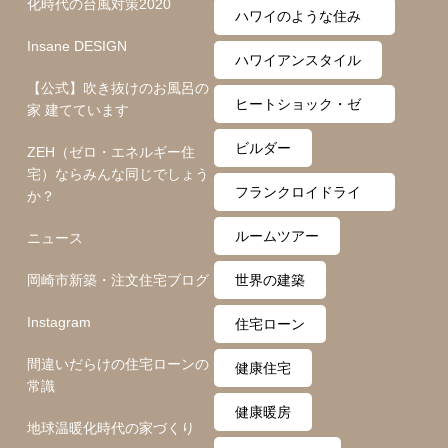
化時代の台風対策2020
ハワイのような住み
Insane DESIGN
心地
ハワイアンスタイル
【公式】吹き抜けのお風呂の
ヒートショック・ゼ
家 建てています
ロ月間
ビルダー
ZEH（ゼロ・エネルギー住
宅）ならみんな同じでしょう
フランクロイドライ
か？
ト
ルームツアー
ニュース
岡崎市新築・注文住宅ブログ
世界の建築
Instagram
住宅ローン
間違いだらけの住宅ローンの
健康住宅
常識
健康暖房
地球温暖化時代の家づくり