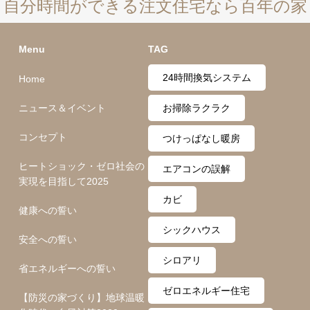
自分時間ができる注文住宅なら百年の家
Menu
TAG
24時間換気システム
Home
ニュース＆イベント
お掃除ラクラク
コンセプト
つけっぱなし暖房
ヒートショック・ゼロ社会の
エアコンの誤解
実現を目指して2025
カビ
健康への誓い
シックハウス
安全への誓い
シロアリ
省エネルギーへの誓い
ゼロエネルギー住宅
【防災の家づくり】地球温暖