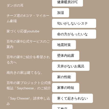
健康暖房23℃
ダンボの耳
加湿
チーズ君の4コマ・マイホー
ム劇場
匂いがしないシステ
家づくり応援youtube
ム
命の方がもったいな
百年の家®️公式サービスのご
い
地震対策
案内
壁体内結露
百年の家®️ご紹介を希望され
る方へ
天井がないお風呂
南向きの家は建てるな。
家の性能
百年の家プロジェクト公式情
家事の時短
報誌「Saycheese」のご紹介
「Say Cheese!」請求申し込
寒くて起きられない
み
工務店