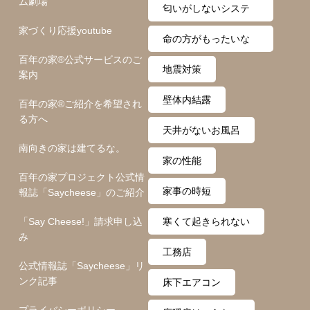
ム劇場
匂いがしないシステ
家づくり応援youtube
ム
命の方がもったいな
百年の家®️公式サービスのご
い
地震対策
案内
壁体内結露
百年の家®️ご紹介を希望され
る方へ
天井がないお風呂
南向きの家は建てるな。
家の性能
百年の家プロジェクト公式情
家事の時短
報誌「Saycheese」のご紹介
「Say Cheese!」請求申し込
寒くて起きられない
み
工務店
公式情報誌「Saycheese」リ
ンク記事
床下エアコン