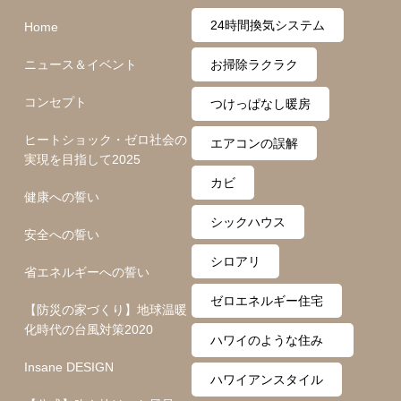
24時間換気システム
Home
ニュース＆イベント
お掃除ラクラク
コンセプト
つけっぱなし暖房
ヒートショック・ゼロ社会の
エアコンの誤解
実現を目指して2025
カビ
健康への誓い
シックハウス
安全への誓い
シロアリ
省エネルギーへの誓い
ゼロエネルギー住宅
【防災の家づくり】地球温暖
化時代の台風対策2020
ハワイのような住み
Insane DESIGN
心地
ハワイアンスタイル