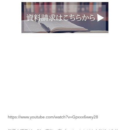
https://www.youtube.com/watch?v=Gpxxx6wey28