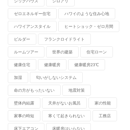
シックハウス
シロアリ
ゼロエネルギー住宅
ハワイのような住み心地
ハワイアンスタイル
ヒートショック・ゼロ月間
ビルダー
フランクロイドライト
ルームツアー
世界の建築
住宅ローン
健康住宅
健康暖房
健康暖房23℃
加湿
匂いがしないシステム
命の方がもったいない
地震対策
壁体内結露
天井がないお風呂
家の性能
家事の時短
寒くて起きられない
工務店
床下エアコン
床暖房はいらない