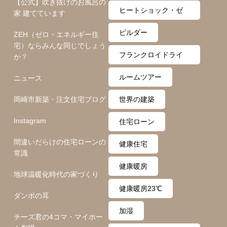
【公式】吹き抜けのお風呂の
ヒートショック・ゼ
家 建てています
ロ月間
ビルダー
ZEH（ゼロ・エネルギー住
宅）ならみんな同じでしょう
フランクロイドライ
か？
ト
ルームツアー
ニュース
岡崎市新築・注文住宅ブログ
世界の建築
Instagram
住宅ローン
間違いだらけの住宅ローンの
健康住宅
常識
健康暖房
地球温暖化時代の家づくり
健康暖房23℃
ダンボの耳
加湿
チーズ君の4コマ・マイホー