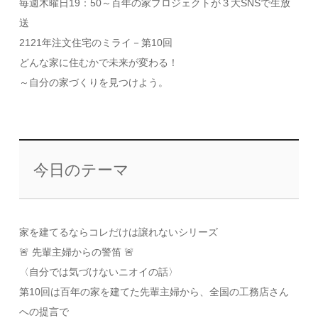
毎週木曜日19：50～百年の家プロジェクトが３大SNSで生放
送
2121年注文住宅のミライ－第10回
どんな家に住むかで未来が変わる！
～自分の家づくりを見つけよう。
今日のテーマ
家を建てるならコレだけは譲れないシリーズ
🚨 先輩主婦からの警笛 🚨
〈自分では気づけないニオイの話〉
第10回は百年の家を建てた先輩主婦から、全国の工務店さん
への提言で