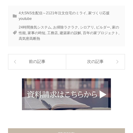
4大SNS生配信～2121年注文住宅のミライ
,
家づくり応援
youtube
24時間換気システム
,
お掃除ラクラク
,
シロアリ
,
ビルダー
,
家の
性能
,
家事の時短
,
工務店
,
建築家の誤解
,
百年の家プロジェクト
,
高気密高断熱
前の記事
次の記事