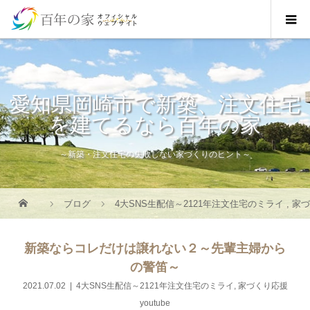
愛知県岡崎市で新築、注文住宅
を建てるなら百年の家
～新築・注文住宅の失敗しない家づくりのヒント～
ブログ
4大SNS生配信～2121年注文住宅のミライ
,
家づ
新築ならコレだけは譲れない２～先輩主婦から
の警笛～
2021.07.02
4大SNS生配信～2121年注文住宅のミライ
,
家づくり応援
youtube