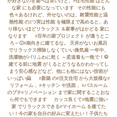
か好きなのを選べば良いけど、#住宅性能 はどん
な家 にも必要になっています⠀その性能にも
色々あるけれど、外せないのは、耐震性能と温
熱性能 の2つ実は性能 を極限まで高めると、あ
り得ないほどリラックス ＆家事がはかどる 家に
なります ⠀⠀#百年の家プロジェクト が違うとこ
ろ～🙂#南向きに建てるな。 天井がないお風呂
でリラックス掃除しなくていい換気扇 一年中、
洗濯物がバリふわに乾く ️～柔道着も一晩で！🥋
建てる前に地震 がくるとどうなるかわかってし
まう安心感などなど、他にも他にはない技術が
いっぱい🤗 ⠀⠀#新築 の#注文住宅 から大規模な#
リフォーム 、#キッチン や洗面 、#バスルーム
のプチ#リノベーション まで家に関することおな
ら何でもできます⠀⠀カッコ良くて#地震に強い
家 でリラックスできる#マイホーム を建てた
い！今の家を自分の好みに変えたい！子供たち