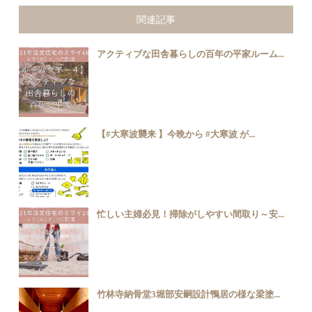
関連記事
アクティブな田舎暮らしの百年の平家ルーム...
【#大寒波襲来 】今晩から #大寒波 が...
忙しい主婦必見！掃除がしやすい間取り～安...
竹林寺納骨堂3堀部安嗣設計鴨居の様な梁塗...