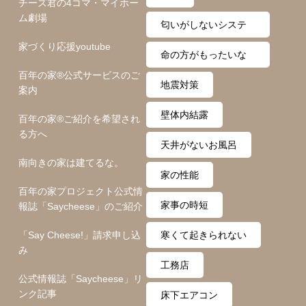
チーズ君の4コマ・マイホー
ム劇場
匂いがしないシステ
家づくり応援youtube
ム
命の方がもったいな
百年の家®️公式サービスのご
い
地震対策
案内
壁体内結露
百年の家®️ご紹介を希望され
る方へ
天井がないお風呂
南向きの家は建てるな。
家の性能
百年の家プロジェクト公式情
家事の時短
報誌「Saycheese」のご紹介
「Say Cheese!」請求申し込
寒くて起きられない
み
工務店
公式情報誌「Saycheese」リ
ンク記事
床下エアコン