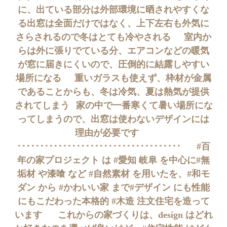
に、出ている部分は外部環境に晒されやすくな
る出窓は全面だけではなく、上下左右も外気に
さらされるので冬はとても冷やされる⠀⠀室内か
らは外に張りでている分、エアコンなどの暖気
が窓に届きにくいので、圧倒的に結露しやすい
場所になる⠀⠀重いガラスも使えず、枠材が金属
であることからも、冬は冷気、夏は熱気が提供
されてしまう⠀家の中で一番寒くて暑い場所にな
ってしまうので、出窓は使わないデザインには
理由が必要です⠀⠀
････････････････････････････････････⠀ ⠀#百
年の家プロジェクト は #愛知 岐阜 を中心に#無
垢材 や漆喰 など #自然素材 を用いたを、#和モ
ダン から #かわいい家 まで#デザイン にも性能
にもこだわった本格的 #木造 注文住宅を造って
います ⠀⠀これからの家づくりは、design はどれ