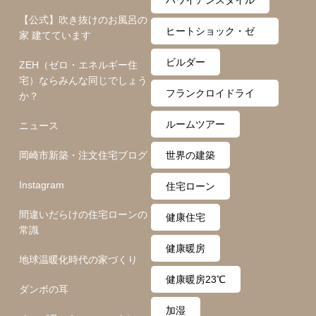
【公式】吹き抜けのお風呂の
ヒートショック・ゼ
家 建てています
ロ月間
ビルダー
ZEH（ゼロ・エネルギー住
宅）ならみんな同じでしょう
フランクロイドライ
か？
ト
ルームツアー
ニュース
岡崎市新築・注文住宅ブログ
世界の建築
Instagram
住宅ローン
間違いだらけの住宅ローンの
健康住宅
常識
健康暖房
地球温暖化時代の家づくり
健康暖房23℃
ダンボの耳
加湿