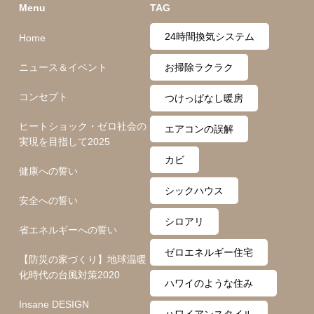
Menu
TAG
24時間換気システム
Home
ニュース＆イベント
お掃除ラクラク
コンセプト
つけっぱなし暖房
ヒートショック・ゼロ社会の
エアコンの誤解
実現を目指して2025
カビ
健康への誓い
シックハウス
安全への誓い
シロアリ
省エネルギーへの誓い
ゼロエネルギー住宅
【防災の家づくり】地球温暖
化時代の台風対策2020
ハワイのような住み
Insane DESIGN
心地
ハワイアンスタイル