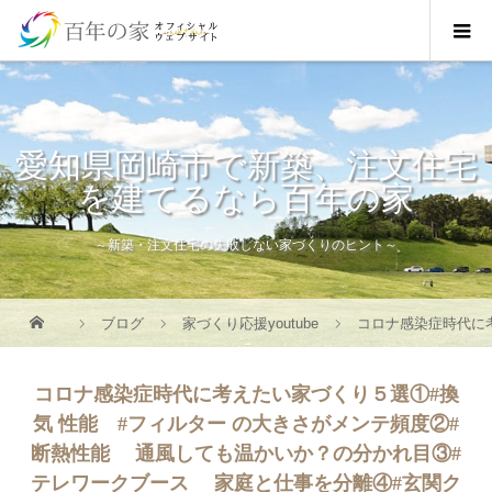
愛知県岡崎市で新築、注文住宅
を建てるなら百年の家
～新築・注文住宅の失敗しない家づくりのヒント～
ブログ
家づくり応援youtube
コロナ感染症時代に考
コロナ感染症時代に考えたい家づくり５選①#換
気 性能 #フィルター の大きさがメンテ頻度②#
断熱性能 通風しても温かいか？の分かれ目③#
テレワークブース 家庭と仕事を分離④#玄関ク