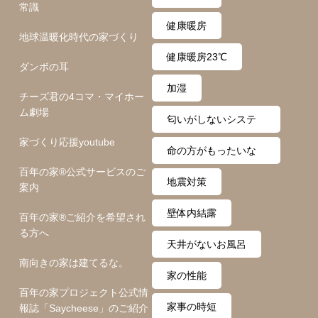
常識
健康暖房
地球温暖化時代の家づくり
健康暖房23℃
ダンボの耳
加湿
チーズ君の4コマ・マイホー
ム劇場
匂いがしないシステ
家づくり応援youtube
ム
命の方がもったいな
百年の家®️公式サービスのご
い
地震対策
案内
壁体内結露
百年の家®️ご紹介を希望され
る方へ
天井がないお風呂
南向きの家は建てるな。
家の性能
百年の家プロジェクト公式情
家事の時短
報誌「Saycheese」のご紹介