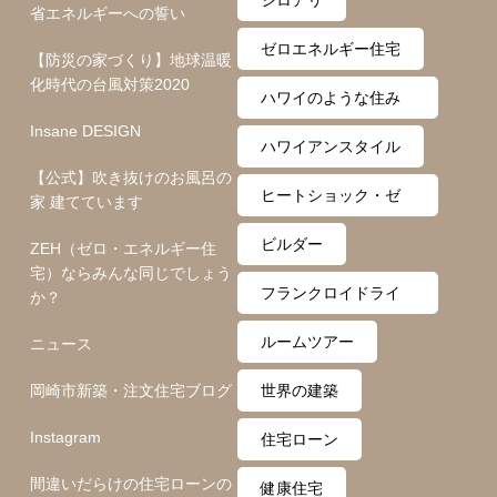
省エネルギーへの誓い
ゼロエネルギー住宅
【防災の家づくり】地球温暖
化時代の台風対策2020
ハワイのような住み
Insane DESIGN
心地
ハワイアンスタイル
【公式】吹き抜けのお風呂の
ヒートショック・ゼ
家 建てています
ロ月間
ビルダー
ZEH（ゼロ・エネルギー住
宅）ならみんな同じでしょう
フランクロイドライ
か？
ト
ルームツアー
ニュース
岡崎市新築・注文住宅ブログ
世界の建築
Instagram
住宅ローン
間違いだらけの住宅ローンの
健康住宅