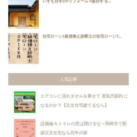
いずも百年の#リフォーム ️#築百年 を...
住宅ローン1級借換え診断士の住宅ローンT...
人気記事
エアコンに濡れタオルを乗せて 電気代節約 に
なるのか？【注文住宅建てるなら】
設備編 4.トイレの窓は開けるな～岡崎市で新
築注文住宅なら百年の家