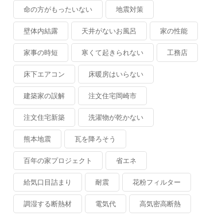
命の方がもったいない
地震対策
壁体内結露
天井がないお風呂
家の性能
家事の時短
寒くて起きられない
工務店
床下エアコン
床暖房はいらない
建築家の誤解
注文住宅岡崎市
注文住宅新築
洗濯物が乾かない
熊本地震
瓦を降ろそう
百年の家プロジェクト
省エネ
給気口目詰まり
耐震
花粉フィルター
調湿する断熱材
電気代
高気密高断熱