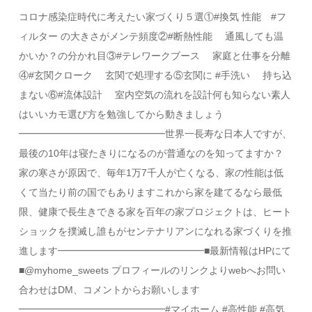
コロナ感染症時代に考えたい家づくり５選①#換気 性能 #フ
ィルター の大きさがメンテ頻度②#断熱性能 通風しても温
かいか？の分かれ目③#テレワークブース 家庭と仕事を分離
④#玄関クローク 玄関で処理する⑤玄関に #手洗い 持ち込
まない⑥#流体設計 室内空気の流れを設計何も知らない素人
はいいカモ選び方を勉強してから動きましょう
━━━━━━━━━━━━━━━世界一長寿な日本人ですが、
最後の10年は寝たきりになるのが普通なのを知ってますか？
家の寒さが原因で、毎年1万7千人が亡くなる、家の性能は低
くて当たり前の国でもありますこれから家を建てるなら最低
限、健康で長生きできる家を百年の家プロジェクトは、ヒート
ショックを撲滅し誰もがセンテナリアンになれる家づくりを推
進します━━━━━━━━━━━━━━━■最新情報はHPにて
■@myhome_sweets プロフィールのリンクよりwebへお問い
合わせはDM、コメントからお願いします
━━━━━━━━━━━━━━━#マイホーム #高性能 #高気