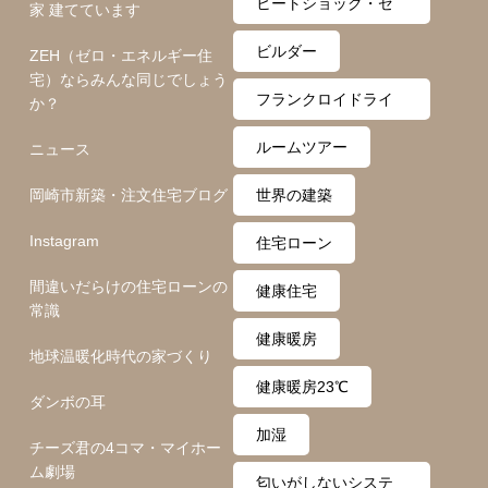
ヒートショック・ゼ
家 建てています
ロ月間
ビルダー
ZEH（ゼロ・エネルギー住
宅）ならみんな同じでしょう
フランクロイドライ
か？
ト
ルームツアー
ニュース
岡崎市新築・注文住宅ブログ
世界の建築
Instagram
住宅ローン
間違いだらけの住宅ローンの
健康住宅
常識
健康暖房
地球温暖化時代の家づくり
健康暖房23℃
ダンボの耳
加湿
チーズ君の4コマ・マイホー
ム劇場
匂いがしないシステ