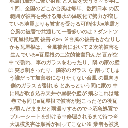
地震は確かに怖い財産 と人命を失う５～６年に
１回、全国のどこか台風は毎年、数回日本 の広
範囲が被害を受ける海水の温暖化で勢力が増し
ている地震よりも被害を受ける可能性大■地震と
台風の被害で共通して一番多いのは？ダントツ
で瓦屋根地震 被害 の95 ％台風の被害もかなりし
かも瓦屋根は、 台風被害において２次的被害を
生んでいる■瓦屋根の二次的被害飛んだ 瓦が空
中 で割れ、車のガラスをわったり、隣 の家の壁
に 突き刺さったり、隣家のガラス を 割ってしま
う誰だって加害者になりたくない台風 の風向き
側のガラス が割れる とあっという間に家の 中
に風が吹き込み天井や屋根や壁が 飛ぶこれは竜
巻でも同じ■瓦屋根で被害が起こったその後瓦
が飛んだままだと雨漏りするので⇒応急処置で
ブルーシートを掛ける⇒修理されるまで待つ※
大規模災害は順番が回ってこない※ 業者も被災