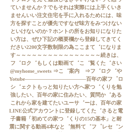
ていませんか？でもそれは実際には上手くいき
ませんいい注文住宅を手に入れるためには、味
方を探すことが優先ですなぜ味方をみつけない
といけないのか？ホントの所をお知りになりた
い方は、ぜひ下記の概要欄から登録してきてく
ださい2200文字数制限の為ここまて゛になりま
す～～～～～～～～～～～～～～～～続きは、
フ゛ロク゛もしくは動画て゛こ゛覧くた゛さい
@myhome_sweets ⇒こ゛案内 ⇒フ゛ロク゛や
Yotube———————————–百年の家フ゜ロ
シ゛ェクトもっと知りたい方へ家つ゛くりを勉
強したい、百年の家に住みたい、質問か゛ある
これから家を建てたいユーサ゛ーは、百年の家
LINE公式アカウントに登録してくた゛さると電
子書籍「初めての家つ゛くりの15の基本」と耐
震に関する動画4本なと゛無料て゛フ゜レセ゛ン