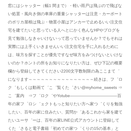
窓にはシャッター（幅1 間まで）・軽い雨戸は飛ぶので飛ばな
い処置・風向き側の車庫の重量シャッターは注意・カーポート
のポリカ屋根は飛ぶ・物置小屋はアンカーで止めるいい注文住
宅を建てたいと思っている人へとにかく色んなHPやブログを
見て勉強しなきゃいけないって思っていませんか？でもそれは
実際には上手くいきませんいい注文住宅を手に入れるために
は、味方を探すことが優先ですなぜ味方をみつけないといけな
いのか？ホントの所をお知りになりたい方は、ぜひ下記の概要
欄から登録してきてください2200文字数制限の為ここまて゛
になります～～～～～～～～～～～～～～～～続きは、フ゛ロ
ク゛もしくは動画て゛こ゛覧くた゛さい@myhome_sweets ⇒
こ゛案内 ⇒フ゛ロク゛やYotube———————————–百
年の家フ゜ロシ゛ェクトもっと知りたい方へ家つ゛くりを勉強
したい、百年の家に住みたい、質問か゛あるこれから家を建て
たいユーサ゛ーは、百年の家LINE公式アカウントに登録して
くた゛さると電子書籍「初めての家つ゛くりの15の基本」と