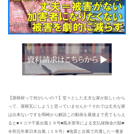
【屋根材って何がいいの？】堂々とした丈夫な家が欲しいから
って、屋根瓦にしようと思っていませんか？それでは丈夫な家
は出来ないですを岡崎から解説この動画を最後まで見てもらえ
ると■４コマ千葉台風１９号■風水害等による支払保険金の額■
令和元年東日本台風（１９号）■地震と台風で共通した一番多