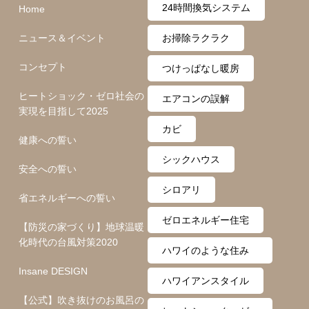
24時間換気システム
Home
ニュース＆イベント
お掃除ラクラク
コンセプト
つけっぱなし暖房
ヒートショック・ゼロ社会の
エアコンの誤解
実現を目指して2025
カビ
健康への誓い
シックハウス
安全への誓い
シロアリ
省エネルギーへの誓い
ゼロエネルギー住宅
【防災の家づくり】地球温暖
化時代の台風対策2020
ハワイのような住み
Insane DESIGN
心地
ハワイアンスタイル
【公式】吹き抜けのお風呂の