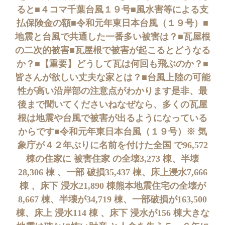
ると■４コマ千葉台風１９号■風水害等による支
払保険金の額■令和元年東日本台風（１９号）■
地震と台風で共通した一番多い被害は？■瓦屋根
の二次的被害■瓦屋根で被害が起こるとどうなる
か？■【重要】どうして瓦は何回も飛ぶのか？■
皆さんが欲しい丈夫な家とは？■台風上陸の可能
性が高い沿岸部の注意点がわかります是非、最
後まで聞いてくださいねなぜなら、多くの瓦屋
根は地震や台風で被害が出るようになっている
からです■令和元年東日本台風（１９号）※ 気
象庁が４２年ぶりに名前を付けた全国 で96,572
棟の住家に 被害住家 の全壊3,273 棟、半壊
28,306 棟 、一部 破損35,437 棟、床上浸水7,666
棟 、床下 浸水21,890 棟熊本地震住宅の全壊が
8,667 棟、半壊が34,719 棟、一部破損が163,500
棟、床上 浸水114 棟 、床下 浸水が156 棟大きな