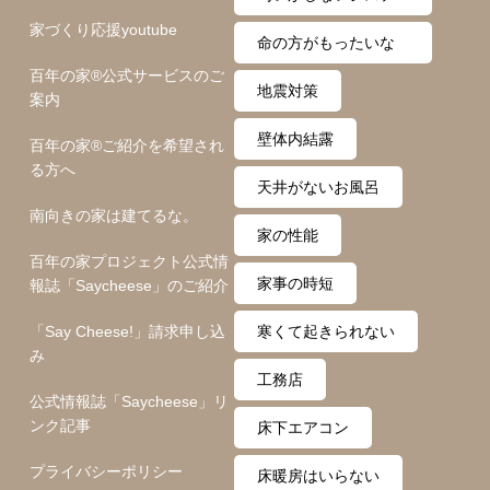
家づくり応援youtube
ム
命の方がもったいな
百年の家®️公式サービスのご
い
地震対策
案内
壁体内結露
百年の家®️ご紹介を希望され
る方へ
天井がないお風呂
南向きの家は建てるな。
家の性能
百年の家プロジェクト公式情
家事の時短
報誌「Saycheese」のご紹介
「Say Cheese!」請求申し込
寒くて起きられない
み
工務店
公式情報誌「Saycheese」リ
ンク記事
床下エアコン
プライバシーポリシー
床暖房はいらない