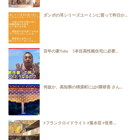
ダンボの耳シリーズユーミンに習って昨日か...
百年の家Tube 5本目高性能住宅に必要...
何故か、高知県の梼原町には#隈研吾 さん...
#フランクロイドライト #落水荘 #世界...