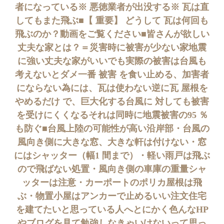
者になっている※ 悪徳業者が出没する※ 瓦は直
してもまた飛ぶ■【 重要】 どうして 瓦は何回も
飛ぶのか？動画をご覧ください■皆さんが欲しい
丈夫な家とは？＝災害時に被害が少ない家地震
に強い丈夫な家がいいでも実際の被害は台風も
考えないとダメ一番 被害 を食い止める、加害者
にならない為には、瓦は使わない逆に瓦 屋根を
やめるだけ で、巨大化する台風に 対しても被害
を受けにくくなるそれは同時に地震被害の95 ％
も防ぐ■台風上陸の可能性が高い沿岸部・台風の
風向き側に大きな窓、大きな軒は付けない・窓
にはシャッター（幅1 間まで）・軽い雨戸は飛ぶ
ので飛ばない処置・風向き側の車庫の重量シャ
ッターは注意・カーポートのポリカ屋根は飛
ぶ・物置小屋はアンカーで止めるいい注文住宅
を建てたいと思っている人へとにかく色んなHP
やブログを見て勉強しなきゃいけないって思っ