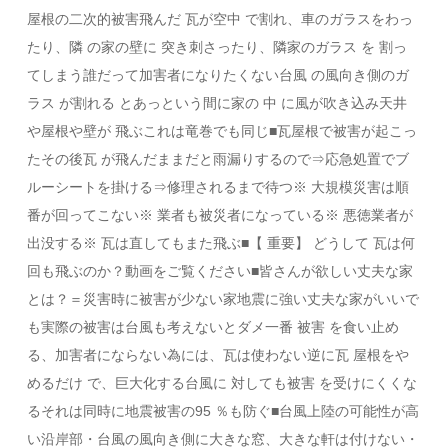
屋根の二次的被害飛んだ 瓦が空中 で割れ、車のガラスをわっ
たり、隣 の家の壁に 突き刺さったり、隣家のガラス を 割っ
てしまう誰だって加害者になりたくない台風 の風向き側のガ
ラス が割れる とあっという間に家の 中 に風が吹き込み天井
や屋根や壁が 飛ぶこれは竜巻でも同じ■瓦屋根で被害が起こっ
たその後瓦 が飛んだままだと雨漏りするので⇒応急処置でブ
ルーシートを掛ける⇒修理されるまで待つ※ 大規模災害は順
番が回ってこない※ 業者も被災者になっている※ 悪徳業者が
出没する※ 瓦は直してもまた飛ぶ■【 重要】 どうして 瓦は何
回も飛ぶのか？動画をご覧ください■皆さんが欲しい丈夫な家
とは？＝災害時に被害が少ない家地震に強い丈夫な家がいいで
も実際の被害は台風も考えないとダメ一番 被害 を食い止め
る、加害者にならない為には、瓦は使わない逆に瓦 屋根をや
めるだけ で、巨大化する台風に 対しても被害 を受けにくくな
るそれは同時に地震被害の95 ％も防ぐ■台風上陸の可能性が高
い沿岸部・台風の風向き側に大きな窓、大きな軒は付けない・