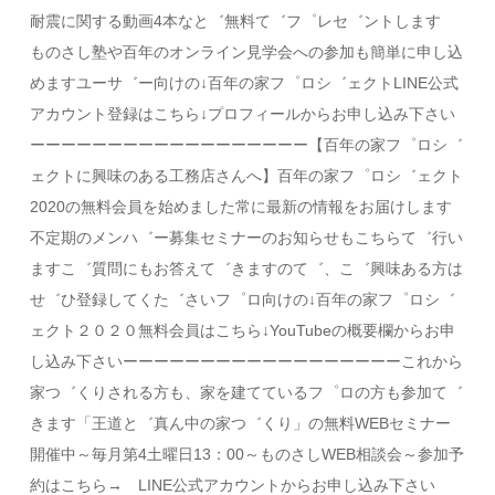
耐震に関する動画4本なと゛無料て゛フ゜レセ゛ントします
ものさし塾や百年のオンライン見学会への参加も簡単に申し込
めますユーサ゛ー向けの↓百年の家フ゜ロシ゛ェクトLINE公式
アカウント登録はこちら↓プロフィールからお申し込み下さい
ーーーーーーーーーーーーーーーーーー【百年の家フ゜ロシ゛
ェクトに興味のある工務店さんへ】百年の家フ゜ロシ゛ェクト
2020の無料会員を始めました常に最新の情報をお届けします
不定期のメンハ゛ー募集セミナーのお知らせもこちらて゛行い
ますこ゛質問にもお答えて゛きますのて゛、こ゛興味ある方は
せ゛ひ登録してくた゛さいフ゜ロ向けの↓百年の家フ゜ロシ゛
ェクト２０２０無料会員はこちら↓YouTubeの概要欄からお申
し込み下さいーーーーーーーーーーーーーーーーーーこれから
家つ゛くりされる方も、家を建てているフ゜ロの方も参加て゛
きます「王道と゛真ん中の家つ゛くり」の無料WEBセミナー
開催中～毎月第4土曜日13：00～ものさしWEB相談会～参加予
約はこちら→ LINE公式アカウントからお申し込み下さい