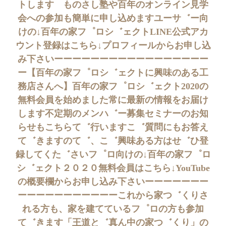
トします ものさし塾や百年のオンライン見学
会への参加も簡単に申し込めますユーサ゛ー向
けの↓百年の家フ゜ロシ゛ェクトLINE公式アカ
ウント登録はこちら↓プロフィールからお申し込
み下さいーーーーーーーーーーーーーーーーー
ー【百年の家フ゜ロシ゛ェクトに興味のある工
務店さんへ】百年の家フ゜ロシ゛ェクト2020の
無料会員を始めました常に最新の情報をお届け
します不定期のメンハ゛ー募集セミナーのお知
らせもこちらて゛行いますこ゛質問にもお答え
て゛きますのて゛、こ゛興味ある方はせ゛ひ登
録してくた゛さいフ゜ロ向けの↓百年の家フ゜ロ
シ゛ェクト２０２０無料会員はこちら↓YouTube
の概要欄からお申し込み下さいーーーーーーー
ーーーーーーーーーーーこれから家つ゛くりさ
れる方も、家を建てているフ゜ロの方も参加
て゛きます「王道と゛真ん中の家つ゛くり」の