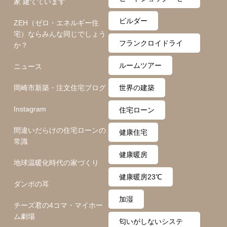
家 建てています
ロ月間
ビルダー
ZEH（ゼロ・エネルギー住
宅）ならみんな同じでしょう
フランクロイドライ
か？
ト
ルームツアー
ニュース
岡崎市新築・注文住宅ブログ
世界の建築
Instagram
住宅ローン
間違いだらけの住宅ローンの
健康住宅
常識
健康暖房
地球温暖化時代の家づくり
健康暖房23℃
ダンボの耳
加湿
チーズ君の4コマ・マイホー
ム劇場
匂いがしないシステ