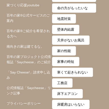
家づくり応援youtube
ム
命の方がもったいな
百年の家®️公式サービスのご
い
地震対策
案内
壁体内結露
百年の家®️ご紹介を希望され
る方へ
天井がないお風呂
南向きの家は建てるな。
家の性能
百年の家プロジェクト公式情
家事の時短
報誌「Saycheese」のご紹介
「Say Cheese!」請求申し込
寒くて起きられない
み
工務店
公式情報誌「Saycheese」リ
ンク記事
床下エアコン
プライバシーポリシー
床暖房はいらない