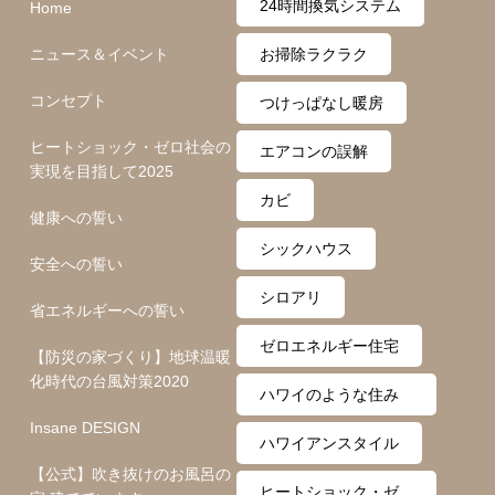
24時間換気システム
Home
ニュース＆イベント
お掃除ラクラク
コンセプト
つけっぱなし暖房
ヒートショック・ゼロ社会の
エアコンの誤解
実現を目指して2025
カビ
健康への誓い
シックハウス
安全への誓い
シロアリ
省エネルギーへの誓い
ゼロエネルギー住宅
【防災の家づくり】地球温暖
化時代の台風対策2020
ハワイのような住み
Insane DESIGN
心地
ハワイアンスタイル
【公式】吹き抜けのお風呂の
ヒートショック・ゼ