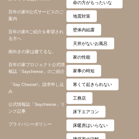
ム
命の方がもったいな
百年の家®️公式サービスのご
い
地震対策
案内
壁体内結露
百年の家®️ご紹介を希望され
る方へ
天井がないお風呂
南向きの家は建てるな。
家の性能
百年の家プロジェクト公式情
家事の時短
報誌「Saycheese」のご紹介
「Say Cheese!」請求申し込
寒くて起きられない
み
工務店
公式情報誌「Saycheese」リ
ンク記事
床下エアコン
プライバシーポリシー
床暖房はいらない