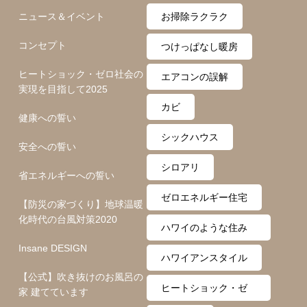
ニュース＆イベント
お掃除ラクラク
コンセプト
つけっぱなし暖房
ヒートショック・ゼロ社会の
エアコンの誤解
実現を目指して2025
カビ
健康への誓い
シックハウス
安全への誓い
シロアリ
省エネルギーへの誓い
ゼロエネルギー住宅
【防災の家づくり】地球温暖
化時代の台風対策2020
ハワイのような住み
Insane DESIGN
心地
ハワイアンスタイル
【公式】吹き抜けのお風呂の
ヒートショック・ゼ
家 建てています