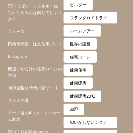
ロ月間
ビルダー
ZEH（ゼロ・エネルギー住
宅）ならみんな同じでしょう
フランクロイドライ
か？
ト
ルームツアー
ニュース
岡崎市新築・注文住宅ブログ
世界の建築
Instagram
住宅ローン
間違いだらけの住宅ローンの
健康住宅
常識
健康暖房
地球温暖化時代の家づくり
健康暖房23℃
ダンボの耳
加湿
チーズ君の4コマ・マイホー
ム劇場
匂いがしないシステ
家づくり応援youtube