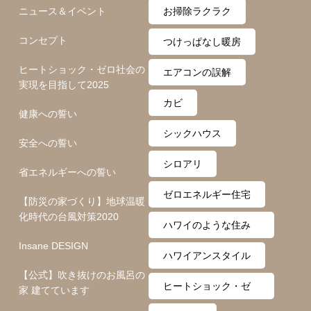
ニュース＆イベント
お掃除ラクラク
コンセプト
つけっぱなし暖房
ヒートショック・ゼロ社会の
エアコンの誤解
実現を目指して2025
カビ
健康への誓い
シックハウス
安全への誓い
シロアリ
省エネルギーへの誓い
ゼロエネルギー住宅
【防災の家づくり】地球温暖
化時代の台風対策2020
ハワイのような住み
Insane DESIGN
心地
ハワイアンスタイル
【公式】吹き抜けのお風呂の
ヒートショック・ゼ
家 建てています
ロ月間