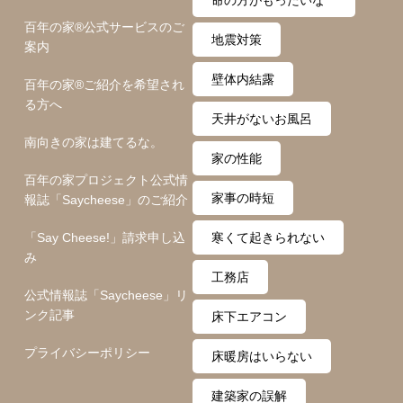
百年の家®️公式サービスのご
い
地震対策
案内
壁体内結露
百年の家®️ご紹介を希望され
る方へ
天井がないお風呂
南向きの家は建てるな。
家の性能
百年の家プロジェクト公式情
家事の時短
報誌「Saycheese」のご紹介
「Say Cheese!」請求申し込
寒くて起きられない
み
工務店
公式情報誌「Saycheese」リ
ンク記事
床下エアコン
プライバシーポリシー
床暖房はいらない
建築家の誤解