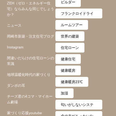
ビルダー
ZEH（ゼロ・エネルギー住
宅）ならみんな同じでしょう
フランクロイドライ
か？
ト
ルームツアー
ニュース
岡崎市新築・注文住宅ブログ
世界の建築
Instagram
住宅ローン
間違いだらけの住宅ローンの
健康住宅
常識
健康暖房
地球温暖化時代の家づくり
健康暖房23℃
ダンボの耳
加湿
チーズ君の4コマ・マイホー
ム劇場
匂いがしないシステ
家づくり応援youtube
ム
命の方がもったいな