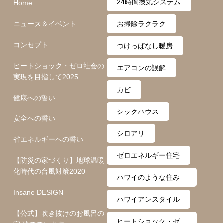
24時間換気システム
Home
ニュース＆イベント
お掃除ラクラク
コンセプト
つけっぱなし暖房
ヒートショック・ゼロ社会の
エアコンの誤解
実現を目指して2025
カビ
健康への誓い
シックハウス
安全への誓い
シロアリ
省エネルギーへの誓い
ゼロエネルギー住宅
【防災の家づくり】地球温暖
化時代の台風対策2020
ハワイのような住み
Insane DESIGN
心地
ハワイアンスタイル
【公式】吹き抜けのお風呂の
ヒートショック・ゼ