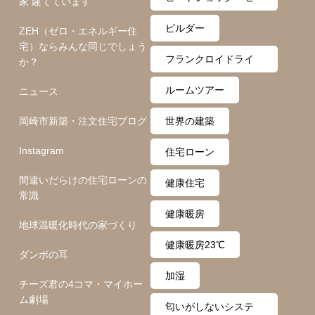
家 建てています
ロ月間
ビルダー
ZEH（ゼロ・エネルギー住
宅）ならみんな同じでしょう
フランクロイドライ
か？
ト
ルームツアー
ニュース
岡崎市新築・注文住宅ブログ
世界の建築
Instagram
住宅ローン
間違いだらけの住宅ローンの
健康住宅
常識
健康暖房
地球温暖化時代の家づくり
健康暖房23℃
ダンボの耳
加湿
チーズ君の4コマ・マイホー
ム劇場
匂いがしないシステ