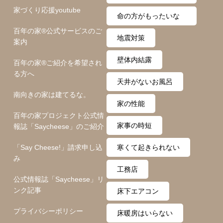
家づくり応援youtube
ム
命の方がもったいな
百年の家®️公式サービスのご
い
地震対策
案内
壁体内結露
百年の家®️ご紹介を希望され
る方へ
天井がないお風呂
南向きの家は建てるな。
家の性能
百年の家プロジェクト公式情
家事の時短
報誌「Saycheese」のご紹介
「Say Cheese!」請求申し込
寒くて起きられない
み
工務店
公式情報誌「Saycheese」リ
ンク記事
床下エアコン
プライバシーポリシー
床暖房はいらない