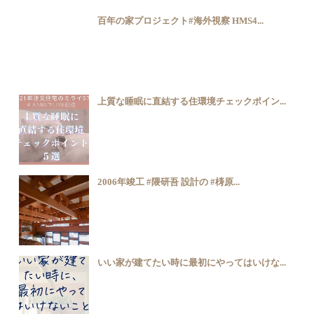
百年の家プロジェクト#海外視察 HMS4...
上質な睡眠に直結する住環境チェックポイン...
2006年竣工 #隈研吾 設計の #梼原...
いい家が建てたい時に最初にやってはいけな...