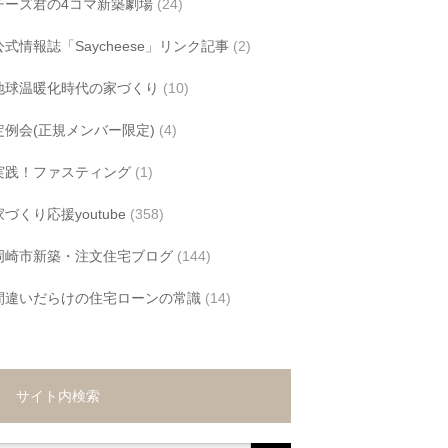
チーズ君の4コマ新築劇場
(24)
公式情報誌「Saycheese」リンク記事
(2)
地球温暖化時代の家づくり
(10)
定例会(正規メンバー限定)
(4)
実践！ファスティング
(1)
家づくり応援youtube
(358)
岡崎市新築・注文住宅ブログ
(144)
間違いだらけの住宅ローンの常識
(14)
サイト内検索