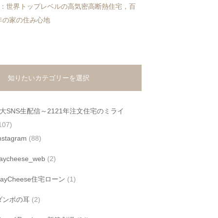
2：世界トップレベルの高気密高断熱住宅，百
年の家の住み心地
知りたいカテゴリーを選択
4大SNS生配信～2121年注文住宅のミライ
107)
nstagram
(88)
aycheese_web
(2)
SayCheese住宅ローン
(1)
ダンボの耳
(2)