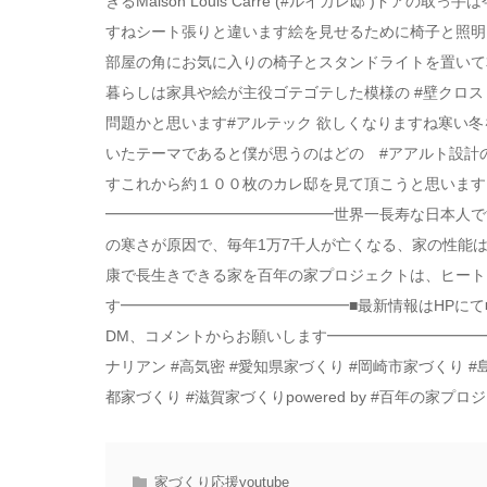
きるMaison Louis Carre (#ルイカレ邸 )ド
すねシート張りと違います絵を見せるために椅子と照明
部屋の角にお気に入りの椅子とスタンドライトを置いて
暮らしは家具や絵が主役ゴテゴテした模様の #壁クロ
問題かと思います#アルテック 欲しくなりますね寒い冬
いたテーマであると僕が思うのはどの #アアルト設計の建
すこれから約１００枚のカレ邸を見て頂こうと思いま
━━━━━━━━━━━━━━━世界一長寿な日本人で
の寒さが原因で、毎年1万7千人が亡くなる、家の性能
康で長生きできる家を百年の家プロジェクトは、ヒート
す━━━━━━━━━━━━━━━■最新情報はHPにて■@
DM、コメントからお願いします━━━━━━━━━━━━━━━
ナリアン #高気密 #愛知県家づくり #岡崎市家づくり #
都家づくり #滋賀家づくりpowered by #百年の家プロジェク
家づくり応援youtube