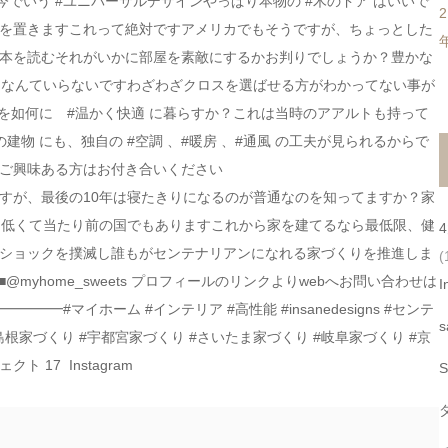
アの取っ手は今でいう #ユニバーサルデザインやっぱり本物の #木のドア はいいで
を置きますこれって絶対ですアメリカでもそうですが、ちょっとした
本を読むそれがいかに部屋を素敵にするかお判りでしょうか？豊かな
ス なんていらないですわざわざクロスを選ばせる方がわかってない事が
を如何に #温かく快適 に暮らすか？これは当時のアアルトも持って
物 にも、独自の #空調 、#暖房 、#通風 の工夫が見られるからで
すご興味ある方はお付き合いください
すが、最後の10年は寝たきりになるのが普通なのを知ってますか？家
は低くて当たり前の国でもありますこれから家を建てるなら最低限、健
ショックを撲滅し誰もがセンテナリアンになれる家づくりを推進しま
(
myhome_sweets プロフィールのリンクよりwebへお問い合わせは
I
#マイホーム #インテリア #高性能 #insanedesigns #センテ
s
島根家づくり #宇都宮家づくり #さいたま家づくり #岐阜家づくり #京
ト 17 Instagram