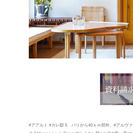
#アアルト #カレ邸 5 パリから40ｋｍ郊外、#アル