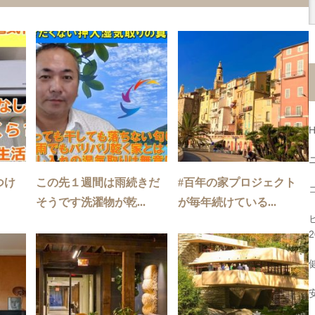
つけ
この先１週間は雨続きだ
#百年の家プロジェクト
そうです洗濯物が乾...
が毎年続けている...
2