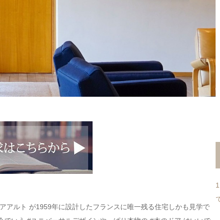
ヴァアアルト が1959年に設計したフランスに唯一残る住宅しかも見学で