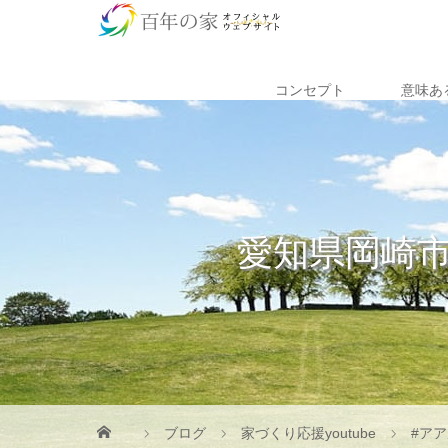
コンセプト
意味あ
愛知県岡崎
ブログ
家づくり応援youtube
#アアルト #カレ邸 5 パリから40ｋｍ郊外、#アルヴァアアルト が1959