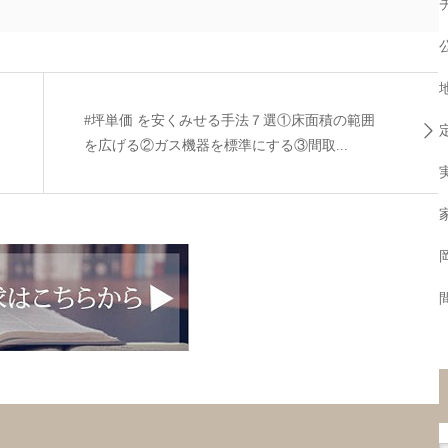
#坪単価 を安くみせる手法７選①床面積の範囲
を広げる②ガス機器を標準にする③間取...