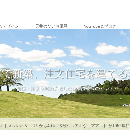
るデザイン
天井のないお風呂
YouTube＆ブログ
市で新築、注文住宅を建てる
～新築・注文住宅の失敗しない家づくりのヒント～
年に設計したフランスに唯一残る住宅しかも見学できるMaison Louis Carre (#ルイカレ邸 )ドアの取っ手は今でいう #ユニバーサルデザインやっぱり本物の #木のドア はいいですねシート張りと違います絵を見せるために椅子と照明を置きますこれって絶対ですアメリカでもそうですが、ちょっとした部屋の角にお気に入りの椅子とスタンドライトを置いて本を読むそれがいかに部屋を素敵にするかお判りでしょうか？豊かな暮らしは家具や絵が主役ゴテゴテした模様の #壁クロス なんていらないですわざわざクロスを選ばせる方がわかってない事が問題かと思います#アルテック 欲しくなりますね寒い冬を如何に #温かく快適 に暮らすか？これは当時のアアルトも持っていたテーマであると僕が思うのはどの #アアルト設計の建物 にも、独自の #空調 、#暖房 、#通風 の工夫が見られるからですこれから約１００枚のカレ邸を見て頂こうと思いますご興味ある方はお付き合いください ━━━━━━━━━━━━━━━世界一長寿な日本人ですが、最後の10年は寝たきりになるのが普通なのを知ってますか？家の