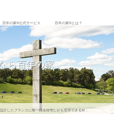
百年の家®️公式サービス
百年の家®︎とは？
なら百年の家
寒さが原因で、毎年1万7千人が亡くなる、家の性能は低くて当たり前の国でもありますこれから家を建てるなら最低限、健康で長生きできる家を百年の家プロジェクトは、ヒートショックを撲滅し誰もがセンテナリアンになれる家づくりを推進します━━━━━━━━━━━━━━━■最新情報はHPにて■@myhome_sweets プロフィールのリンクよりwebへお問い合わせはDM、コメントからお願いします━━━━━━━━━━━━━━━#マイホーム #インテリア #高性能 #insanedesigns #センテナリアン #高気密 #愛知県家づくり #岡崎市家づくり #島根家づくり #宇都宮家づくり #さいたま家づくり #岐阜家づくり #京都家づくり #滋賀家づくりpowered by #百年の家プロジェクト 17 – Instagram