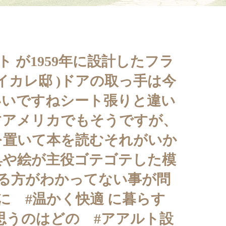
ト が1959年に設計したフラ
(#ルイカレ邸 )ドアの取っ手は今
はいいですねシート張りと違い
すアメリカでもそうですが、
を置いて本を読むそれがいか
具や絵が主役ゴテゴテした模
せる方がわかってない事が問
に #温かく快適 に暮らす
思うのはどの #アアルト設