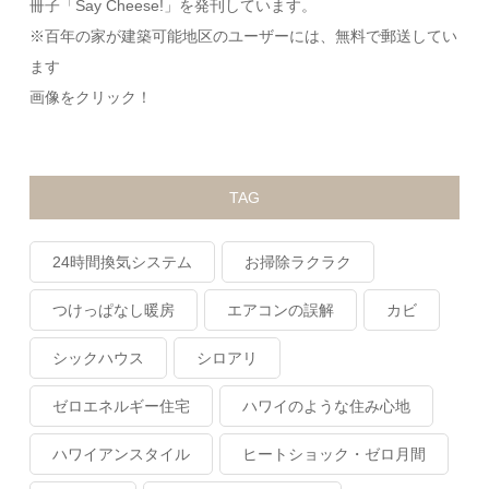
冊子「Say Cheese!」を発刊しています。
※百年の家が建築可能地区のユーザーには、無料で郵送してい
ます
画像をクリック！
TAG
24時間換気システム
お掃除ラクラク
つけっぱなし暖房
エアコンの誤解
カビ
シックハウス
シロアリ
ゼロエネルギー住宅
ハワイのような住み心地
ハワイアンスタイル
ヒートショック・ゼロ月間