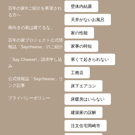
壁体内結露
百年の家®️ご紹介を希望され
る方へ
天井がないお風呂
南向きの家は建てるな。
家の性能
百年の家プロジェクト公式情
家事の時短
報誌「Saycheese」のご紹介
「Say Cheese!」請求申し込
寒くて起きられない
み
工務店
公式情報誌「Saycheese」リ
ンク記事
床下エアコン
プライバシーポリシー
床暖房はいらない
建築家の誤解
注文住宅岡崎市