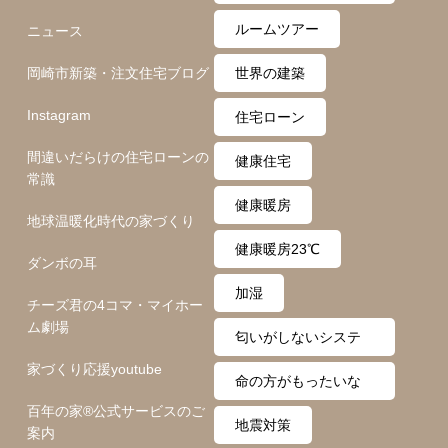
ト
ルームツアー
ニュース
岡崎市新築・注文住宅ブログ
世界の建築
Instagram
住宅ローン
間違いだらけの住宅ローンの
健康住宅
常識
健康暖房
地球温暖化時代の家づくり
健康暖房23℃
ダンボの耳
加湿
チーズ君の4コマ・マイホー
ム劇場
匂いがしないシステ
家づくり応援youtube
ム
命の方がもったいな
百年の家®️公式サービスのご
い
地震対策
案内