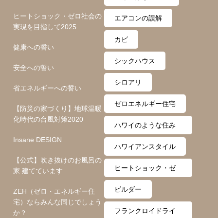
ヒートショック・ゼロ社会の
エアコンの誤解
実現を目指して2025
カビ
健康への誓い
シックハウス
安全への誓い
シロアリ
省エネルギーへの誓い
ゼロエネルギー住宅
【防災の家づくり】地球温暖
化時代の台風対策2020
ハワイのような住み
Insane DESIGN
心地
ハワイアンスタイル
【公式】吹き抜けのお風呂の
ヒートショック・ゼ
家 建てています
ロ月間
ビルダー
ZEH（ゼロ・エネルギー住
宅）ならみんな同じでしょう
フランクロイドライ
か？